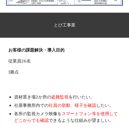
とび工事業
お客様の課題解決・導入目的
従業員26名
1拠点
資材置き場2か所の
盗難監視
を行いたい。
社屋事務所内での
社員の挙動、様子を確認
したい。
各所の監視カメラ映像を
スマートフォン等を使用して
どこからでも確認
できるような仕組みが望ましい。