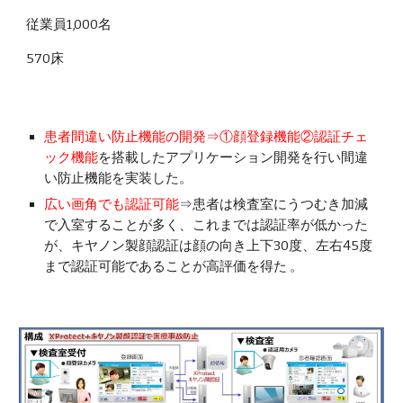
従業員1,000名
570床
患者間違い防止機能の開発⇒①顔登録機能②認証チェ
ック機能
を搭載したアプリケーション開発を行い間違
い防止機能を実装した。
広い画角でも認証可能
⇒患者は検査室にうつむき加減
で入室することが多く、これまでは認証率が低かった
が、キヤノン製顔認証は顔の向き上下30度、左右45度
まで認証可能であることが高評価を得た 。